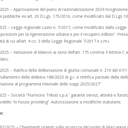
/2025 – Approvazione del piano di razionalizzazione 2024 ricognizione 
ni pubbliche ex art. 20 D.Lgs. 175/2016, come modificato dal D.Lgs 1
2025 – Legge regionale Lazio n. 7/2017, come modificato dalla Legge 
posizioni per la rigenerazione urbana e per il recupero edilizio”. Presa
lità di cui all’art. 4 co. 3 della Legge Regionale 7/2017 e s.m.i.
2025 – Variazione di bilancio ai sensi dell’art. 175 comma 3 lettera C 
lato;
/2025 – Ratifica della deliberazione di giunta comunale n. 210 del 07/
ullamento della delibera 188/2025 di g.c. e rettifica parziale della de
variazione al programma triennale delle oopp 2025/2027”
025 – Società “Fiumicino Tributi s.p.a.” garante servizi, attività e funz
odello “in house providing”. Autorizzazione a modifiche statutarie;
e:
92/2025 – Chiarimenti urgenti sulla sicurezza del ponte di Maccarese i