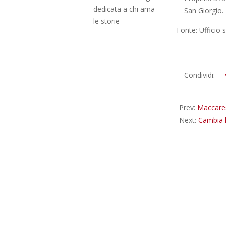
dedicata a chi ama
San Giorgio.
le storie
Fonte: Ufficio
2025-
Condividi:
12-
19
Prev:
Maccares
Next:
Cambia l