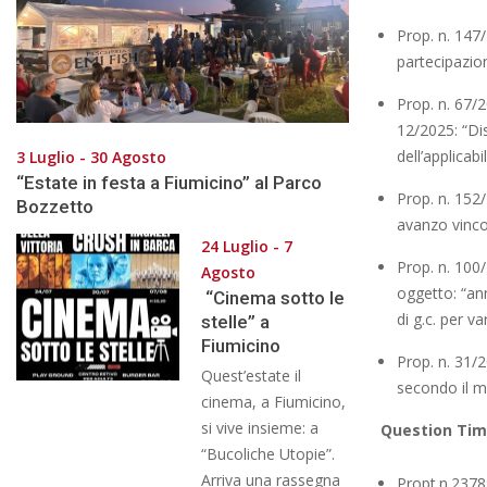
Prop. n. 147
partecipazio
Prop. n. 67/
12/2025: “Dis
dell’applicabi
3 Luglio - 30 Agosto
“Estate in festa a Fiumicino” al Parco
Prop. n. 152/
Bozzetto
avanzo vinco
24 Luglio - 7
Prop. n. 100
Agosto
oggetto: “ann
“Cinema sotto le
di g.c. per 
stelle” a
Fiumicino
Prop. n. 31/2
Quest’estate il
secondo il m
cinema, a Fiumicino,
si vive insieme: a
Question Tim
“Bucoliche Utopie”.
Arriva una rassegna
Propt.n.2378