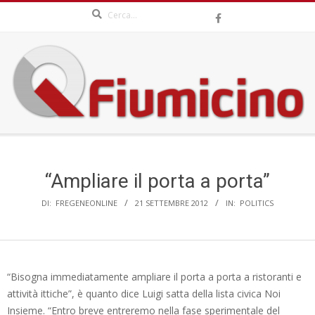
Search
Skip
to
content
QFIUMICINO.COM
Secondary
Navigation
Menu
“Ampliare il porta a porta”
DI:
FREGENEONLINE
21 SETTEMBRE 2012
IN:
POLITICS
“Bisogna immediatamente ampliare il porta a porta a ristoranti e
attività ittiche”, è quanto dice Luigi satta della lista civica Noi
Insieme. “Entro breve entreremo nella fase sperimentale del