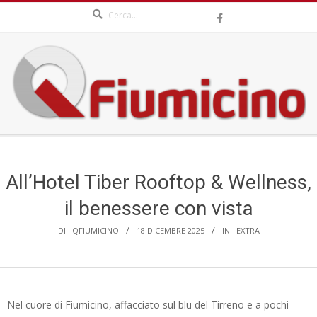
Search
Skip
to
content
QFIUMICINO.COM
Secondary
Navigation
Menu
All’Hotel Tiber Rooftop & Wellness,
il benessere con vista
DI:
QFIUMICINO
18 DICEMBRE 2025
IN:
EXTRA
Nel cuore di Fiumicino, affacciato sul blu del Tirreno e a pochi