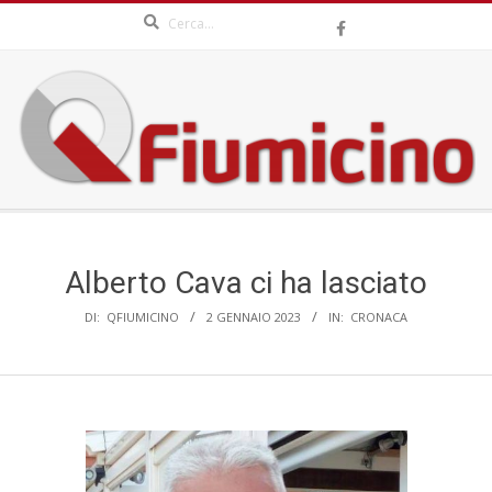
Search
Skip
to
content
QFIUMICINO.COM
Secondary
Navigation
Menu
Alberto Cava ci ha lasciato
DI:
QFIUMICINO
2 GENNAIO 2023
IN:
CRONACA