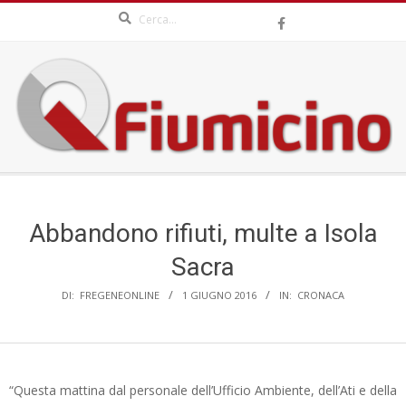
Search
Skip
to
content
QFIUMICINO.COM
Secondary
Navigation
Menu
Abbandono rifiuti, multe a Isola
Sacra
DI:
FREGENEONLINE
1 GIUGNO 2016
IN:
CRONACA
“Questa mattina dal personale dell’Ufficio Ambiente, dell’Ati e della