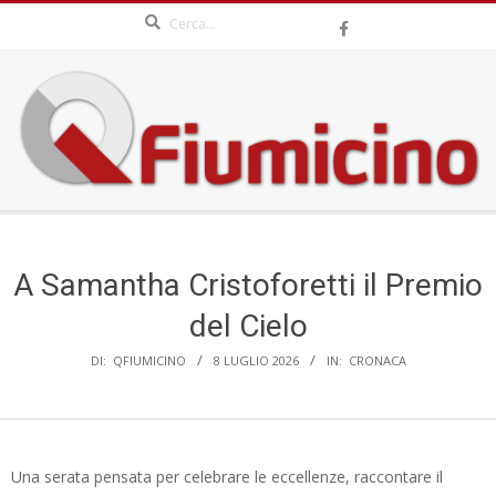
Search
Skip
to
content
QFIUMICINO.COM
Secondary
Navigation
Menu
A Samantha Cristoforetti il Premio
del Cielo
DI:
QFIUMICINO
8 LUGLIO 2026
IN:
CRONACA
Una serata pensata per celebrare le eccellenze, raccontare il