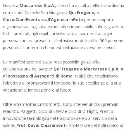
Grazie a
Maccarese S.p.A
., che ci ha accolto nella straordinaria
cornice del Castello San Giorgio, a
Qui Fregene,
a
CinziaCianiEvents e all’Agenzia InRete
per un supporto
organizzativo, logistico e mediatico impeccabile. Infine, grazie a
tutti i premiati, agli ospiti, ai volontari, ai partner e ad ogni
persona che era presente. L’entusiasmo delle oltre 500 persone
presenti ci conferma che questa intuizione aveva un senso”.
La manifestazione è stata resa possibile grazie alla
collaborazione dei partner
Qui Fregene e Maccarese S.p.A. e
al sostegno di Aeroporti di Roma
, realtà che condividono
l’obiettivo di promuovere il territorio, le sue eccellenze e la sua
vocazione all’innovazione e al futuro.
Oltre a Samantha Cristoforetti, sono intervenuti tra i premiati:
Maurizio Paggetti, COO di ENAV e CEO di D-Flight, Premio
Innovazione tecnologica nel trasporto aereo al servizio della
salute;
Prof. David Chiaramonti
, Professore del Politecnico di