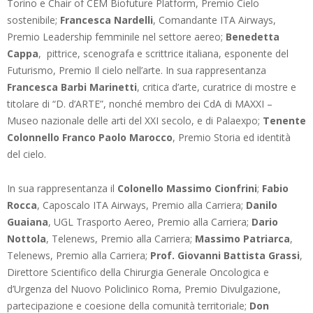
Torino e Chair of CEM Biofuture Platform, Premio Cielo
sostenibile;
Francesca Nardelli
, Comandante ITA Airways,
Premio Leadership femminile nel settore aereo;
Benedetta
Cappa
, pittrice, scenografa e scrittrice italiana, esponente del
Futurismo, Premio Il cielo nell’arte. In sua rappresentanza
Francesca Barbi Marinetti
, critica d’arte, curatrice di mostre e
titolare di “D. d’ARTE”, nonché membro dei CdA di MAXXI –
Museo nazionale delle arti del XXI secolo, e di Palaexpo;
Tenente
Colonnello Franco Paolo Marocco
, Premio Storia ed identità
del cielo.
In sua rappresentanza il
Colonello Massimo Cionfrini
;
Fabio
Rocca
, Caposcalo ITA Airways, Premio alla Carriera;
Danilo
Guaiana
, UGL Trasporto Aereo, Premio alla Carriera;
Dario
Nottola
, Telenews, Premio alla Carriera;
Massimo Patriarca
,
Telenews, Premio alla Carriera;
Prof. Giovanni Battista Grassi
,
Direttore Scientifico della Chirurgia Generale Oncologica e
d’Urgenza del Nuovo Policlinico Roma, Premio Divulgazione,
partecipazione e coesione della comunità territoriale;
Don