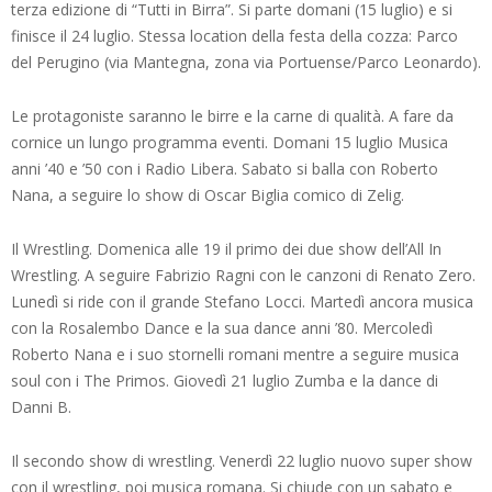
terza edizione di “Tutti in Birra”. Si parte domani (15 luglio) e si
finisce il 24 luglio. Stessa location della festa della cozza: Parco
del Perugino (via Mantegna, zona via Portuense/Parco Leonardo).
Le protagoniste saranno le birre e la carne di qualità. A fare da
cornice un lungo programma eventi. Domani 15 luglio Musica
anni ’40 e ’50 con i Radio Libera. Sabato si balla con Roberto
Nana, a seguire lo show di Oscar Biglia comico di Zelig.
Il Wrestling. Domenica alle 19 il primo dei due show dell’All In
Wrestling. A seguire Fabrizio Ragni con le canzoni di Renato Zero.
Lunedì si ride con il grande Stefano Locci. Martedì ancora musica
con la Rosalembo Dance e la sua dance anni ’80. Mercoledì
Roberto Nana e i suo stornelli romani mentre a seguire musica
soul con i The Primos. Giovedì 21 luglio Zumba e la dance di
Danni B.
Il secondo show di wrestling. Venerdì 22 luglio nuovo super show
con il wrestling, poi musica romana. Si chiude con un sabato e