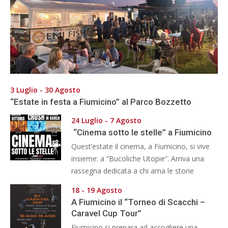
3 Luglio - 30 Agosto
“Estate in festa a Fiumicino” al Parco Bozzetto
24 Luglio - 7 Agosto
“Cinema sotto le stelle” a Fiumicino
Quest’estate il cinema, a Fiumicino, si vive
insieme: a “Bucoliche Utopie”. Arriva una
rassegna dedicata a chi ama le storie
18 - 19 Agosto
A Fiumicino il “Torneo di Scacchi –
Caravel Cup Tour”
Fiumicino si prepara ad accogliere una