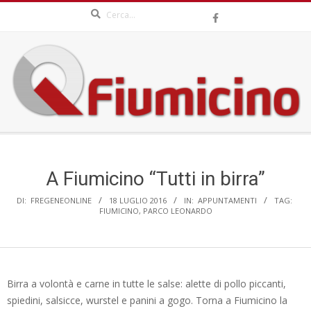
Search
Skip
to
content
QFIUMICINO.COM
Secondary
Navigation
Menu
A Fiumicino “Tutti in birra”
DI:
FREGENEONLINE
18 LUGLIO 2016
IN:
APPUNTAMENTI
TAG:
FIUMICINO
,
PARCO LEONARDO
Birra a volontà e carne in tutte le salse: alette di pollo piccanti,
spiedini, salsicce, wurstel e panini a gogo. Torna a Fiumicino la